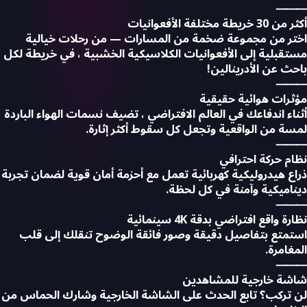
⸻
أكثر من 30 خريطة مختلفة الأفعوانيات
اختر من مجموعة ضخمة من المسارات — من رحلات خيالية
مستقبلية إلى الأفعوانيات الكلاسيكية الخشبية ، في خريطة لكل
باحث عن الأدرينالين!
⸻
مؤثرات هوائية حقيقية
أثناء اندفاعك في العالم الافتراضي ، تضيف نسمات الهواء الباردة
لمسة من الواقعية وتجعل كل سقوط أكثر إثارة.
⸻
نظام حركة احترافي
ذراع هيدروليكية كهربائية تعمل مع أحزمة أمان قوية لضمان تجربة
ديناميكية وآمنة في كل لحظة.
⸻
نظارة واقع افتراضي بدقة 4K سينمائية
استمتع بتفاصيل دقيقة وصور فائقة الوضوح تنقلك إلى قلب
المغامرة.
⸻
شاشة خارجية للمشاهدين
لن تركب؟ تابع الحدث على الشاشة الخارجية وشارك الحماس من