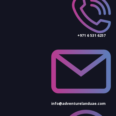
+971 6 531 6257
info@adventurelanduae.com