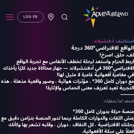
LOG-IN
استكشف أدفنشرلاند
الواقع الافتراضي°360 درجة
لف. حلق. اصرخ!
اربط الحزام واستعد لرحلة تخطف الأنفاس مع تجربة الواقع
الافتراضي°360 في أدفنتشرلاند — جهاز محاكاة جديد كليًا يأخذك
في مغامرة أفعوانية غامرة لا مثيل لها!
مع دوران كامل 360° ، مؤثرات هوائية ، وصور واقعية مذهلة ، هذه
التجربة تعيد تعريف معنى الحماس والإثارة!
⸻
استعد لما ينتظرك:
منصة حركة بدوران كامل 360°
عِش اللفات والدوارات الكاملة بينما تدور المنصة بتزامن دقيق مع
رحلتك الافتراضية ، كل التفاف ، دوران ، وقلبه تشعر بها وكأنك
فعلاً على سكة الأفعوانية.