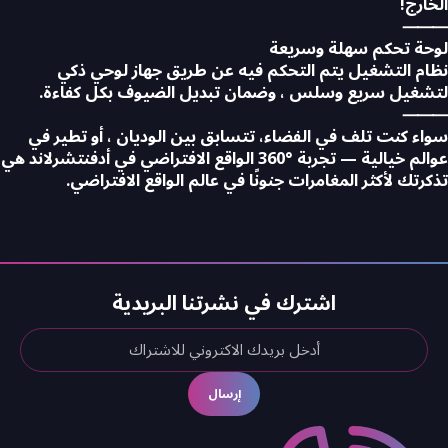
الخارج!
⸻
لوحة تحكم سهلة وسريعة
نظام التشغيل يتم التحكم فيه عن طريق جهاز لوحي ذكي
لتشغيل سريع وسلس ، وضمان تبديل الضيوف بكل كفاءة.
⸻
سواء كنت تلف في الفضاء، تتسابق بين الوديان ، أو تطير في
عوالم خيالية — تجربة °360 الواقع الافتراضي في أدفنتشرلاند هي
تذكرتك لأكثر المغامرات جنونًا في عالم الواقع الافتراضي.
اشترك في نشرتنا البريدية
إرسال