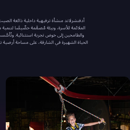
أدفنشرلاند منشأة ترفيهية داخلية ذائعة الصيت ف
والطامحين إلى خوض تجربة استثنائية. وتُأسَّست