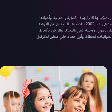
اتها الترفيهية المُميَّزة والمثيرة، وأجواءها
الملائمة للأسرة، وبيئة مُصمَّمة خصِّيصًا لتنمية مخيلة الأطفال الإبداعية. لقد فتحت الحديقة ذراعيّْها، منذ افتتاحها لأول مرة في عام 2002، للضيوف الباحثين عن الترفيه
ى مول، ووجهة البيع بالتجزئة والزاخرة بأنماط
 جذب مُميَّزة مثل ثلاثة أفعوانيات مُغطاة، وأول خط داخلي معلق للانزلاق