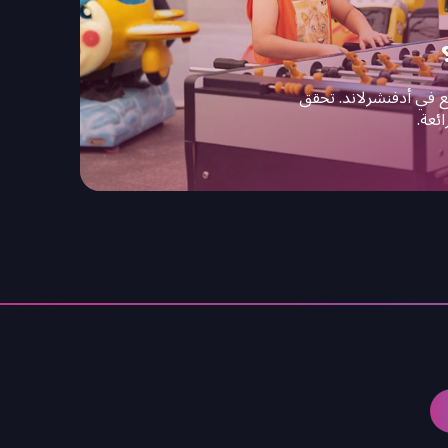
يع في أدفنشرلاند. تحقق
ئعة.