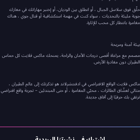
حلّق فوق سلاسل الجبال ، أو انطلق بين الوديان، أو إختبر مهاراتك في معارك
جوية مليئة بالتحديات ، سواء كنت في مهمة استكشافية أو قتال جوي ، هناك
مغامرة بانتظار كل محب للإثارة.
بيئة آمنة ومريحة
مصمم مع مراعاة أقصى درجات الأمان والراحة، يمنحك ماكس فلايت كل حماس
الطيران دون مغادرة الأرض.
ماكس فلايت الواقع الافتراضي في ادفنتشرلاند هو تذكرتك إلى عالم الطيران ،
مثالي لعشّاق الطائرات ، محبّي المغامرة ، أو حتى المبتدئين – تجربة واقع افتراضي
ترتقي بك حرفيًا إلى آفاق جديدة.
اشترك في نشرتنا البريدية