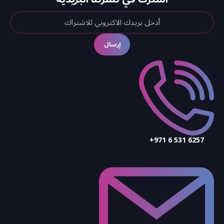
إرسال
+971 6 531 6257