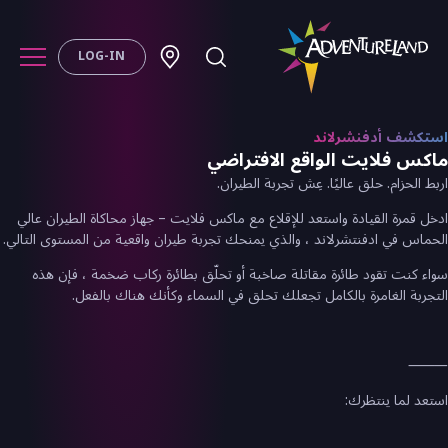
LOG-IN
استكشف أدفنشرلاند
ماكس فلايت الواقع الافتراضي
اربط الحزام. حلق عاليًا. عِش تجربة الطيران.
ادخل قمرة القيادة واستعد للإقلاع مع ماكس فلايت – جهاز محاكاة الطيران عالي
الحماس في ادفنتشرلاند ، والذي يمنحك تجربة طيران واقعية من المستوى التالي.
سواء كنت تقود طائرة مقاتلة صاخبة أو تحلّق بطائرة ركاب ضخمة ، فإن هذه
التجربة الغامرة بالكامل تجعلك تحلق في السماء وكأنك هناك بالفعل.
⸻
استعد لما ينتظرك: