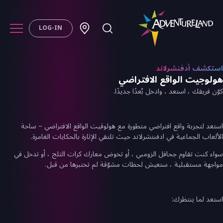
LOG-IN
استكشف أدفنشرلاند
هولوجيت الواقع الافتراضي
كوّن فريقك ، استعد ، وادخل بُعدًا جديدًا.
استعد لتجربة واقع افتراضي متطورة مع هولوقيت الواقع الافتراضي – ساحة
الألعاب الجماعية في ادفنتشرلاند حيث تلتقي الإثارة بالحكايات الغامرة.
سواء كنت تقاوم جحافل الزومبي ، أو تخوض معارك كرات الثلج ، أو تدخل في
مواجهة مستقبلية ، ستعيش لحظات مشوّقة لم تختبرها من قبل.
استعد لما ينتظرك: