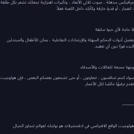
جرافيكس مذهلة ، صوت ثلاثي الأبعاد ، وتأثيرات اهتزازية تجعلك تشعر بكل طلقة
، انفجار ، أو قدرة خارقة وكأنك داخل اللعبة فعلاً.
لا حاجة لأي خبرة سابقة
بفضل أدوات التحكم السهلة والإرشادات التفاعلية ، يمكن للأطفال والمبتدئين
البدء فورًا دون أي تعقيد.
وجهة ممتعة للعائلات والأصدقاء
سواء كنتم تتنافسون ، تتعاونون ، أو حتى تشجعون بعضكم البعض ، فإن هولوجيت
تقدم ترفيهًا خالصًا لكل الأعمار.
⸻
هولوجيت الواقع الافتراضي في ادفنتشرلاند هو بوابتك لعوالم تتجاوز الخيال.